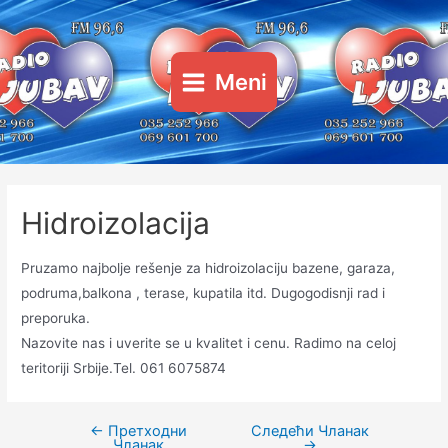
Пређи
на
садржај
Meni
Main
Menu
Hidroizolacija
Pruzamo najbolje rešenje za hidroizolaciju bazene, garaza,
podruma,balkona , terase, kupatila itd. Dugogodisnji rad i
preporuka.
Nazovite nas i uverite se u kvalitet i cenu. Radimo na celoj
teritoriji Srbije.Tel. 061 6075874
←
Претходни
Следећи Чланак
Кретање
Чланак
→