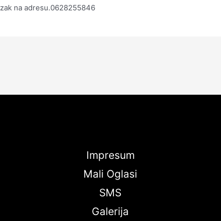
azak na adresu.0628255846
Impresum
Mali Oglasi
SMS
Galerija