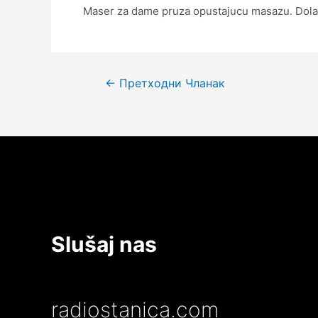
Maser za dame pruza opustajucu masazu. Dol
Кретање
←
Претходни Чланак
чланка
Slušaj nas
radiostanica.com