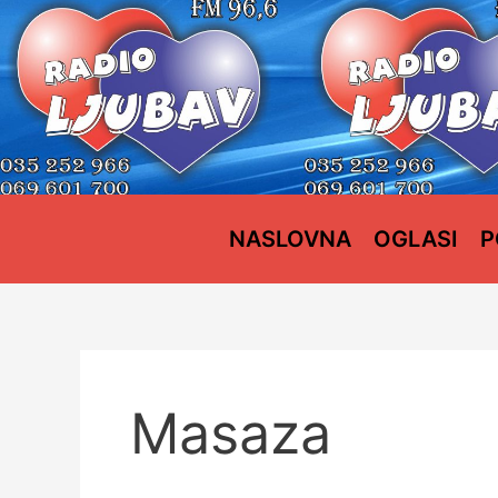
Пређи
на
садржај
NASLOVNA
OGLASI
P
Masaza