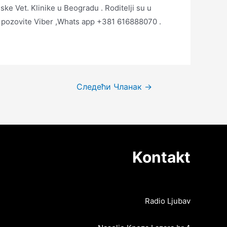
ke Vet. Klinike u Beogradu . Roditelji su u
e pozovite Viber ,Whats app +381 616888070 .
Следећи Чланак
→
Kontakt
Radio Ljubav