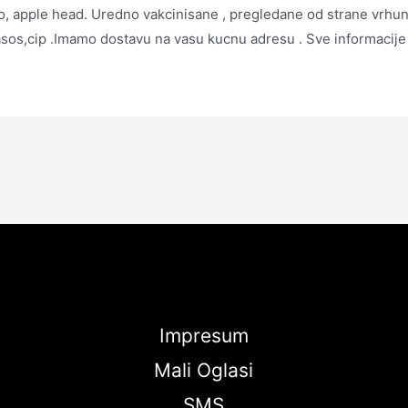
no, apple head. Uredno vakcinisane , pregledane od strane vrhuns
asos,cip .Imamo dostavu na vasu kucnu adresu . Sve informacij
Impresum
Mali Oglasi
SMS