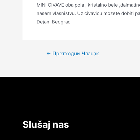
MINI CIVAVE oba pola , kristalno bele ,dalmati
nasem vlasnistvu. Uz civavicu mozete dobiti p
Dejan, Beograd
Кретање
←
Претходни Чланак
чланка
Slušaj nas