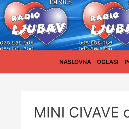
Пређи
на
садржај
NASLOVNA
OGLASI
P
MINI CIVAVE 