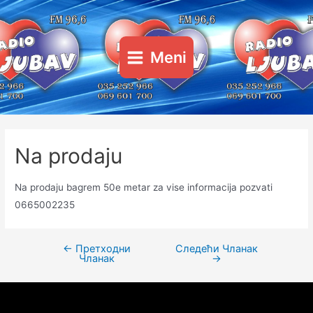
Пређи
на
садржај
Meni
Main
Menu
Na prodaju
Na prodaju bagrem 50e metar za vise informacija pozvati
0665002235
←
Претходни
Следећи Чланак
Кретање
Чланак
→
чланка