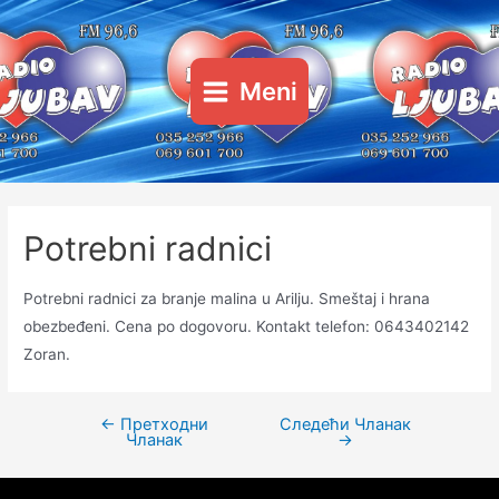
Пређи
на
садржај
Meni
Main
Menu
Potrebni radnici
Potrebni radnici za branje malina u Arilju. Smeštaj i hrana
obezbeđeni. Cena po dogovoru. Kontakt telefon: 0643402142
Zoran.
←
Претходни
Следећи Чланак
Кретање
Чланак
→
чланка