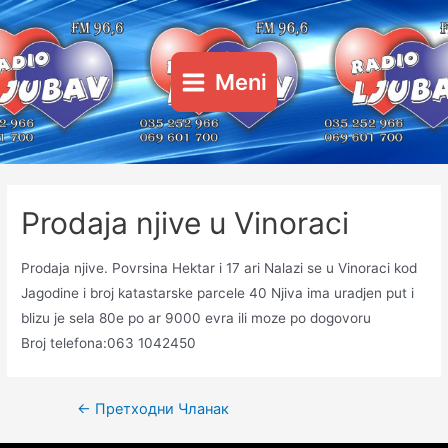
Пређи
на
садржај
Meni
Main
Menu
Prodaja njive u Vinoraci
Prodaja njive. Povrsina Hektar i 17 ari Nalazi se u Vinoraci kod
Jagodine i broj katastarske parcele 40 Njiva ima uradjen put i
blizu je sela 80e po ar 9000 evra ili moze po dogovoru
Broj telefona:063 1042450
Кретање
←
Претходни Чланак
чланка