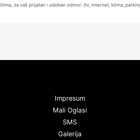
lima, za vaš prijatan i udoban odmor. (tv, internet, klima, park
Impresum
Mali Oglasi
SMS
Galerija