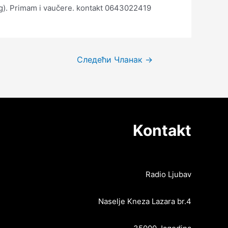
ing). Primam i vaučere. kontakt 0643022419
Следећи Чланак
→
Kontakt
Radio Ljubav
Naselje Kneza Lazara br.4