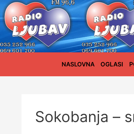
Пређи
на
садржај
NASLOVNA
OGLASI
P
Sokobanja – s