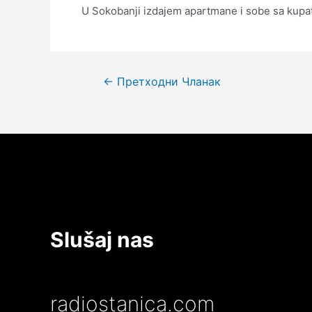
U Sokobanji izdajem apartmane i sobe sa kupati
Кретање
←
Претходни Чланак
чланка
Slušaj nas
radiostanica.com