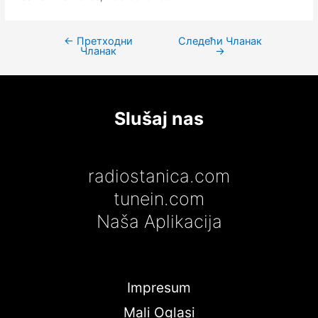
←
Претходни
Следећи Чланак
Кретање
Чланак
→
чланка
Slušaj nas
radiostanica.com
tunein.com
Naša Aplikacija
Impresum
Mali Oglasi