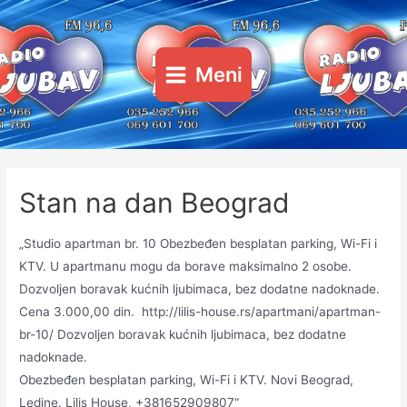
Пређи
на
садржај
Meni
Main
Menu
Stan na dan Beograd
„Studio apartman br. 10 Obezbeđen besplatan parking, Wi-Fi i
KTV. U apartmanu mogu da borave maksimalno 2 osobe.
Dozvoljen boravak kućnih ljubimaca, bez dodatne nadoknade.
Cena 3.000,00 din. http://lilis-house.rs/apartmani/apartman-
br-10/ Dozvoljen boravak kućnih ljubimaca, bez dodatne
nadoknade.
Obezbeđen besplatan parking, Wi-Fi i KTV. Novi Beograd,
Ledine. Lilis House, +381652909807“