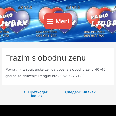
Пређи
на
садржај
Meni
Main
Menu
Trazim slobodnu zenu
Povratnik iz svajcarske zeli da upozna slobodnu zenu 40-45
godina za druzenje i moguc brak.063 727 71 83
←
Претходни
Следећи Чланак
Кретање
Чланак
→
чланка