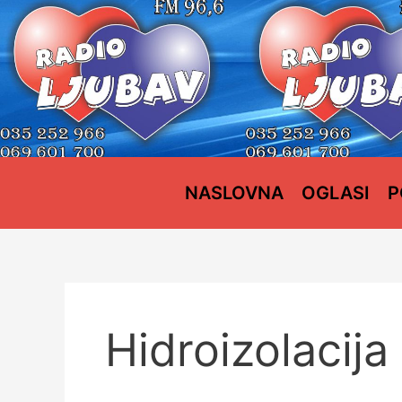
Пређи
на
садржај
NASLOVNA
OGLASI
P
Hidroizolacija