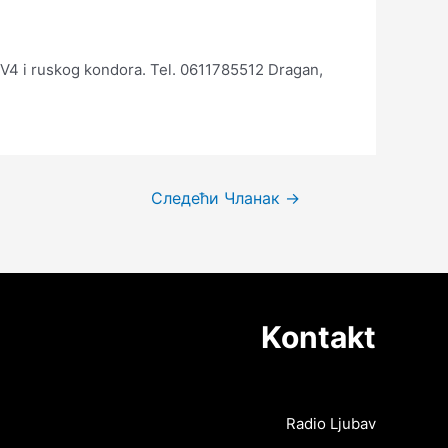
3 V4 i ruskog kondora. Tel. 0611785512 Dragan,
Следећи Чланак
→
Kontakt
Radio Ljubav