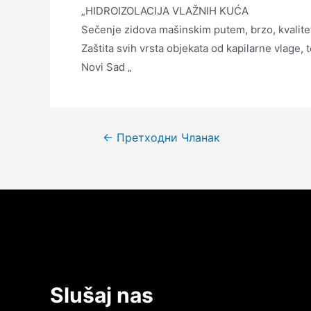
„HIDROIZOLACIJA VLAŽNIH KUĆA
Sečenje zidova mašinskim putem, brzo, kvalite
Zaštita svih vrsta objekata od kapilarne vlage
Novi Sad „
Кретање
←
Претходни Чланак
чланка
Slušaj nas