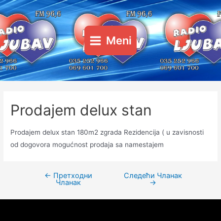
Пређи
на
садржај
Meni
Main
Menu
Prodajem delux stan
Prodajem delux stan 180m2 zgrada Rezidencija ( u zavisnosti
od dogovora mogućnost prodaja sa namestajem
←
Претходни
Следећи Чланак
Кретање
Чланак
→
чланка